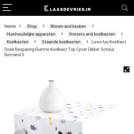
Home
Shop
Wonen and keuken
Huishoudelijke apparaten
Vriezers and koelkasten
Koelkasten
Staande koelkasten
Livecitys Koelkast
Doek Besparing Ruimte Koelkast Top Cpver Dikker Scheur
Bestand 5