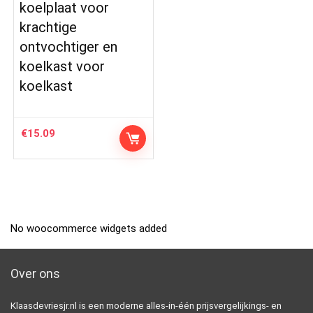
koelplaat voor
krachtige
ontvochtiger en
koelkast voor
koelkast
€
15.09
No woocommerce widgets added
Over ons
Klaasdevriesjr.nl is een moderne alles-in-één prijsvergelijkings- en