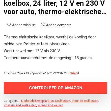
koelbox, 24 liter, 12 V en 230 V
voor auto, thermo-elektrische…
Add to wishlist
Add to compare
Thermo-elektrische koelkast, waarbij de koeling door
middel van Peltier-effect plaatsvindt.
Werkt zowel met 12 V als 230 V.
Temperatuurverschil met de omgeving: -18 graden.
Amazon.nl Price:
€
49.27
(as of 05/04/2023 22:09 PST-
Details
)
CONTROLEER OP AMAZON
Categories:
Huishoudelijke apparaten
,
Koelkasten
,
Staande koelkasten
,
Vriezers and koelkasten
,
Wonen and keuken