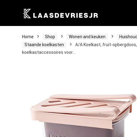
Home
Shop
Wonen and keuken
Huishoud
Staande koelkasten
A/A Koelkast, fruit-opbergdoos,
koelkastaccessoires voor…