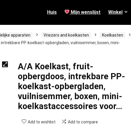
Huis
Mijn wenslijst
Winkel
elijke apparaten
Vriezers and koelkasten
Koelkasten
 intrekbare PP-koelkast-opbergladen, vuilnisemmer, boxen, mini-
A/A Koelkast, fruit-
opbergdoos, intrekbare PP-
koelkast-opbergladen,
vuilnisemmer, boxen, mini-
koelkastaccessoires voor…
Add to wishlist
Add to compare