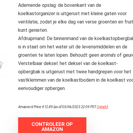
Ademende opslag: de bovenkant van de
koelkastorganizer is uitgerust met kleine gaten voor
ventilatie, zodat je elke dag van verse groenten en frui
kunt genieten.
Afdruipmand: De binnenmand van de koelkastopbergba
is in staat om het water uit de levensmiddelen en de
groenten te laten lopen. Behoudt geen aroma’s of geur
Verstelbaar deksel: het deksel van de koelkast-
opbergbak is uitgerust met twee handgrepen voor het
vastklemmen van de koelkastbodem in de koelkast vo
eenvoudiger opbergen.
Amazon.nl Price:
€
12.89
(as of 05/04/2023 22:09 PST-
Details
)
CONTROLEER OP
AMAZON