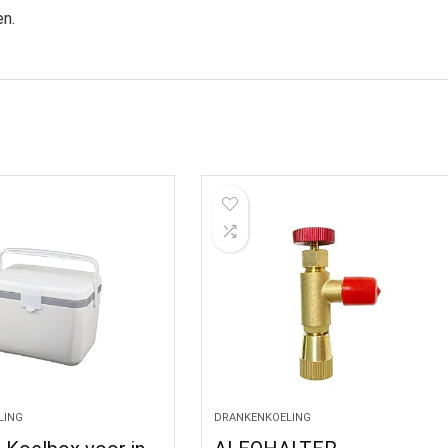
en.
LING
DRANKENKOELING