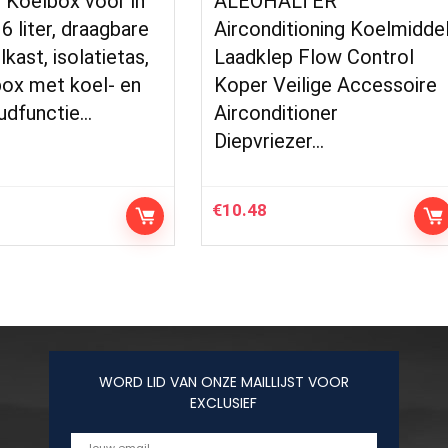
 Koelbox voor in
ALEOHALTER
 6 liter, draagbare
Airconditioning Koelmidde
lkast, isolatietas,
Laadklep Flow Control
ox met koel- en
Koper Veilige Accessoire
dfunctie…
Airconditioner
Diepvriezer…
€
10.48
WORD LID VAN ONZE MAILLIJST VOOR
EXCLUSIEF