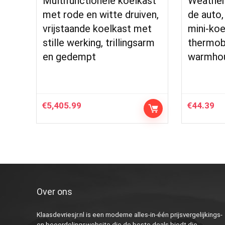
Multifunctionele koelkast
Weather
met rode en witte druiven,
de auto,
vrijstaande koelkast met
mini-koe
stille werking, trillingsarm
thermob
en gedempt
warmhou
€
5,405.99
€
44.39
Over ons
Klaasdevriesjr.nl is een moderne alles-in-één prijsvergelijkings-
en beoordelingswebsite die de beste deals biedt die