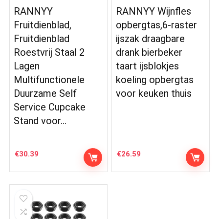
RANNYY
RANNYY Wijnfles
Fruitdienblad,
opbergtas,6-raster
Fruitdienblad
ijszak draagbare
Roestvrij Staal 2
drank bierbeker
Lagen
taart ijsblokjes
Multifunctionele
koeling opbergtas
Duurzame Self
voor keuken thuis
Service Cupcake
Stand voor…
€
30.39
€
26.59