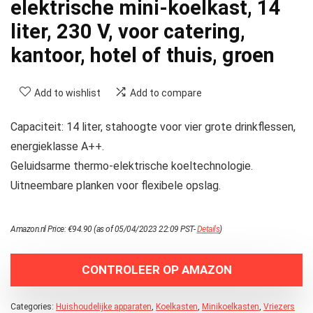
elektrische mini-koelkast, 14
liter, 230 V, voor catering,
kantoor, hotel of thuis, groen
Add to wishlist
Add to compare
Capaciteit: 14 liter, stahoogte voor vier grote drinkflessen,
energieklasse A++.
Geluidsarme thermo-elektrische koeltechnologie.
Uitneembare planken voor flexibele opslag.
Amazon.nl Price:
€
94.90
(as of 05/04/2023 22:09 PST-
Details
)
CONTROLEER OP AMAZON
Categories:
Huishoudelijke apparaten
,
Koelkasten
,
Minikoelkasten
,
Vriezers