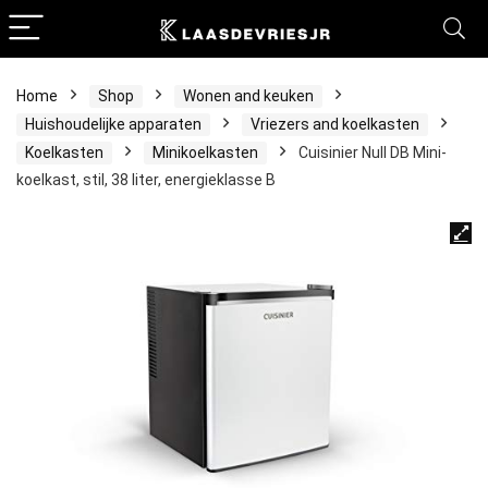
Home
Shop
Wonen and keuken
Huishoudelijke apparaten
Vriezers and koelkasten
Koelkasten
Minikoelkasten
Cuisinier Null DB Mini-
koelkast, stil, 38 liter, energieklasse B