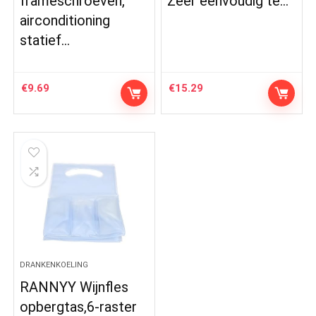
frameschroeven,
Zeer eenvoudig te…
airconditioning
statief…
€
9.69
€
15.29
DRANKENKOELING
RANNYY Wijnfles
opbergtas,6-raster