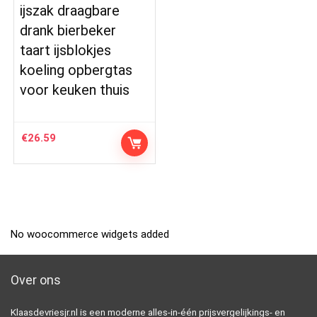
ijszak draagbare
drank bierbeker
taart ijsblokjes
koeling opbergtas
voor keuken thuis
€
26.59
No woocommerce widgets added
Over ons
Klaasdevriesjr.nl is een moderne alles-in-één prijsvergelijkings- en