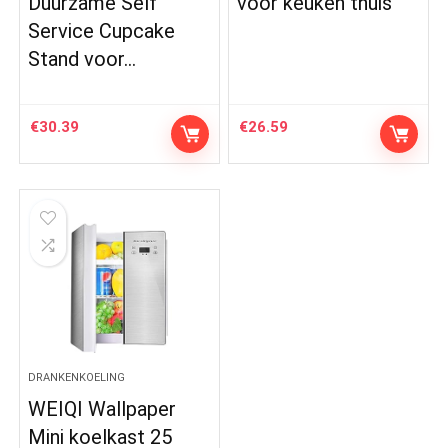
Duurzame Self
voor keuken thuis
Service Cupcake
Stand voor…
€
30.39
€
26.59
DRANKENKOELING
WEIQI Wallpaper
Mini koelkast 25