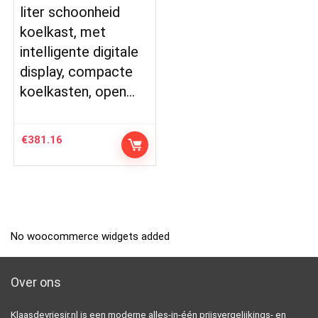
liter schoonheid
koelkast, met
intelligente digitale
display, compacte
koelkasten, open…
€
381.16
No woocommerce widgets added
Over ons
Klaasdevriesjr.nl is een moderne alles-in-één prijsvergelijkings- en