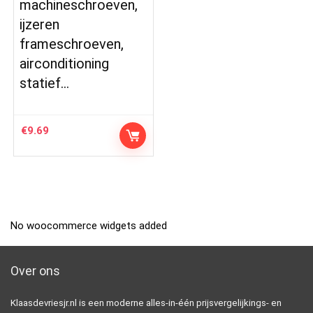
machineschroeven,
ijzeren
frameschroeven,
airconditioning
statief…
€
9.69
No woocommerce widgets added
Over ons
Klaasdevriesjr.nl is een moderne alles-in-één prijsvergelijkings- en