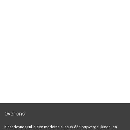
Over ons
Klaasdevriesjr.nl is een moderne alles-in-één prijsvergelijkings- en