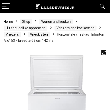
Home
Shop
Wonen and keuken
Huishoudelijke apparaten
Vriezers and koelkasten
Vriezers
Vrieskisten
Horizontale vrieskast Infiniton
Arc153 F breedte 69 cm 142 liter