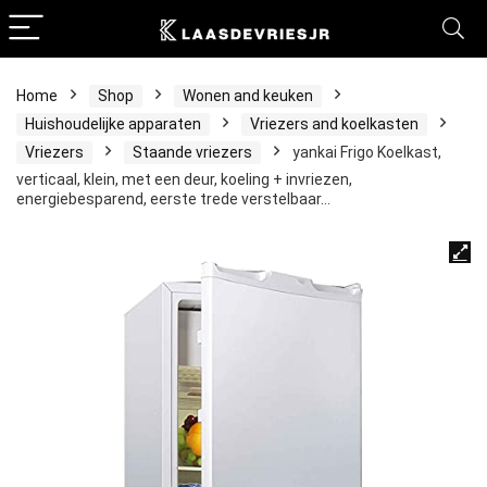
Home
Shop
Wonen and keuken
Huishoudelijke apparaten
Vriezers and koelkasten
Vriezers
Staande vriezers
yankai Frigo Koelkast,
verticaal, klein, met een deur, koeling + invriezen,
energiebesparend, eerste trede verstelbaar…