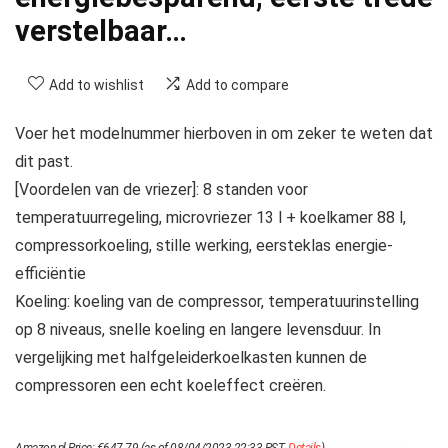
verstelbaar…
Add to wishlist
Add to compare
Voer het modelnummer hierboven in om zeker te weten dat
dit past.
[Voordelen van de vriezer]: 8 standen voor
temperatuurregeling, microvriezer 13 l + koelkamer 88 l,
compressorkoeling, stille werking, eersteklas energie-
efficiëntie
Koeling: koeling van de compressor, temperatuurinstelling
op 8 niveaus, snelle koeling en langere levensduur. In
vergelijking met halfgeleiderkoelkasten kunnen de
compressoren een echt koeleffect creëren.
Amazon.nl Price:
€
647.79
(as of 08/04/2023 22:33 PST-
Details
)