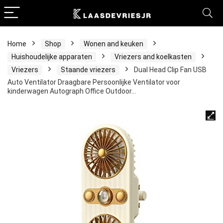
Home
Shop
Wonen and keuken
Huishoudelijke apparaten
Vriezers and koelkasten
Vriezers
Staande vriezers
Dual Head Clip Fan USB
Auto Ventilator Draagbare Persoonlijke Ventilator voor
kinderwagen Autograph Office Outdoor…