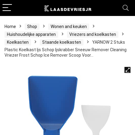
Home
Shop
Wonen and keuken
Huishoudelijke apparaten
Vriezers and koelkasten
Koelkasten
Staande koelkasten
YARNOW 2 Stuks
Plastic Koelkast Ijs Schop Ijskrabber Sneeuw Remover Cleaning
Vriezer Frost Schop Ice Remover Scoop Voor…