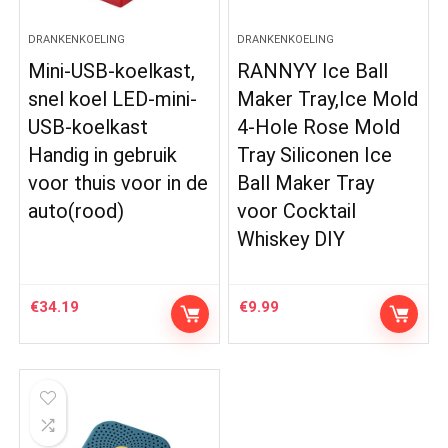
DRANKENKOELING
DRANKENKOELING
Mini-USB-koelkast,
RANNYY Ice Ball
snel koel LED-mini-
Maker Tray,Ice Mold
USB-koelkast
4-Hole Rose Mold
Handig in gebruik
Tray Siliconen Ice
voor thuis voor in de
Ball Maker Tray
auto(rood)
voor Cocktail
Whiskey DIY
€
34.19
€
9.99