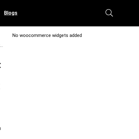
Blogs
No woocommerce widgets added
k…
t
x
n