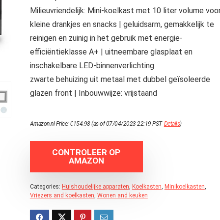
Milieuvriendelijk: Mini-koelkast met 10 liter volume voo
kleine drankjes en snacks | geluidsarm, gemakkelijk te
reinigen en zuinig in het gebruik met energie-
efficiëntieklasse A+ | uitneembare glasplaat en
inschakelbare LED-binnenverlichting
zwarte behuizing uit metaal met dubbel geïsoleerde
glazen front | Inbouwwijze: vrijstaand
Amazon.nl Price:
€
154.98
(as of 07/04/2023 22:19 PST-
Details
)
CONTROLEER OP
AMAZON
Categories:
Huishoudelijke apparaten
,
Koelkasten
,
Minikoelkasten
,
Vriezers and koelkasten
,
Wonen and keuken