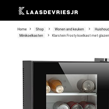
Home
Shop
Wonen and keuken
Huishoud
Minikoelkasten
Klarstein Frosty koelkast met glazen d