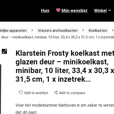
Huis
Mijn wenslijst
Winkel
elijke apparaten
Vriezers and koelkasten
Koelkasten
eur – minikoelkast, minibar, 10 liter, 33,4 x 30,3 x 31,5 cm, 1 x inzetre
Klarstein Frosty koelkast me
glazen deur – minikoelkast,
minibar, 10 liter, 33,4 x 30,3 
31,5 cm, 1 x inzetrek…
Add to wishlist
Add to compare
Voer het modelnummer hierboven in om zeker te wete
dat dit past.