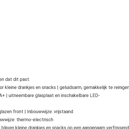
n dat dit past.
or kleine drankjes en snacks | geluidsarm, gemakkelijk te reinige
e A+ | uitneembare glasplaat en inschakelbare LED-
azen front | Inbouwwijze: vrijstaand
uwwijze: thermo-electrisch
 blijven kleine drankjes en snacks op een aangenaam verfrissen