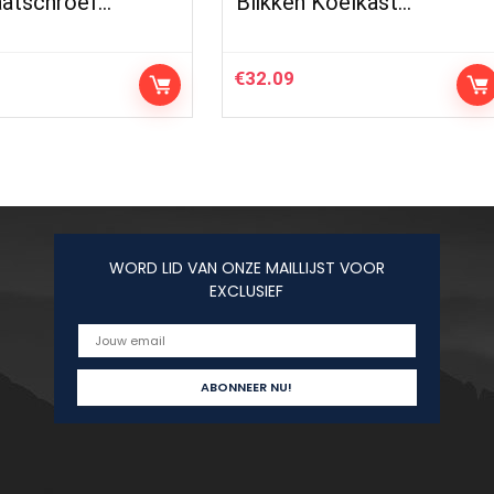
aatschroef…
Blikken Koelkast…
€
32.09
WORD LID VAN ONZE MAILLIJST VOOR
EXCLUSIEF