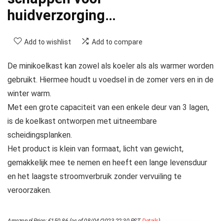
huidverzorging…
Add to wishlist
Add to compare
De minikoelkast kan zowel als koeler als als warmer worden
gebruikt. Hiermee houdt u voedsel in de zomer vers en in de
winter warm.
Met een grote capaciteit van een enkele deur van 3 lagen,
is de koelkast ontworpen met uitneembare
scheidingsplanken.
Het product is klein van formaat, licht van gewicht,
gemakkelijk mee te nemen en heeft een lange levensduur
en het laagste stroomverbruik zonder vervuiling te
veroorzaken.
Amazon.nl Price:
€
150.86
(as of 08/04/2023 22:30 PST-
Details
)