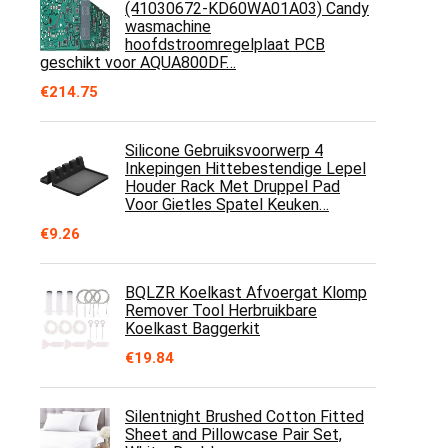
(41030672-KD60WA01A03) Candy
wasmachine
hoofdstroomregelplaat PCB
geschikt voor AQUA800DF…
€
214.75
Silicone Gebruiksvoorwerp 4
Inkepingen Hittebestendige Lepel
Houder Rack Met Druppel Pad
Voor Gietles Spatel Keuken…
€
9.26
BQLZR Koelkast Afvoergat Klomp
Remover Tool Herbruikbare
Koelkast Baggerkit
€
19.84
Silentnight Brushed Cotton Fitted
Sheet and Pillowcase Pair Set,