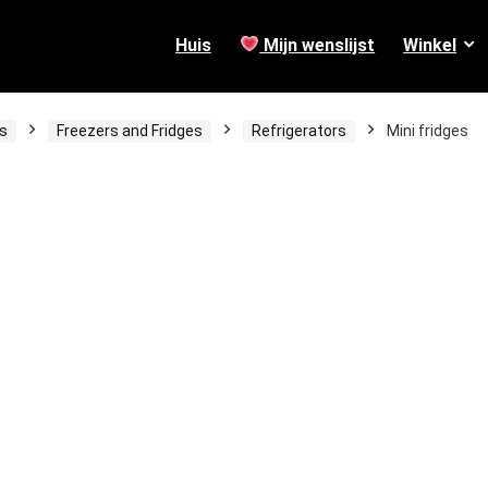
Huis
Mijn wenslijst
Winkel
s
Freezers and Fridges
Refrigerators
Mini fridges