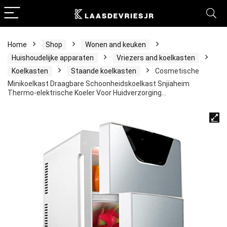
Home
Shop
Wonen and keuken
Huishoudelijke apparaten
Vriezers and koelkasten
Koelkasten
Staande koelkasten
Cosmetische
Minikoelkast Draagbare Schoonheidskoelkast Snjiaheim
Thermo-elektrische Koeler Voor Huidverzorging…