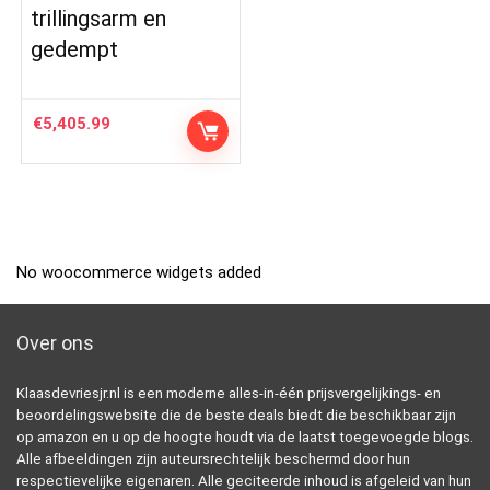
trillingsarm en
gedempt
€
5,405.99
No woocommerce widgets added
Over ons
Klaasdevriesjr.nl is een moderne alles-in-één prijsvergelijkings- en
beoordelingswebsite die de beste deals biedt die beschikbaar zijn
op amazon en u op de hoogte houdt via de laatst toegevoegde blogs.
Alle afbeeldingen zijn auteursrechtelijk beschermd door hun
respectievelijke eigenaren. Alle geciteerde inhoud is afgeleid van hun