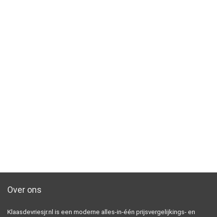
Over ons
Klaasdevriesjr.nl is een moderne alles-in-één prijsvergelijkings- en