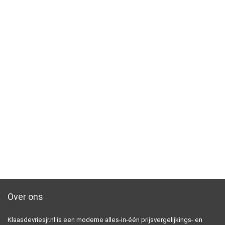
Over ons
Klaasdevriesjr.nl is een moderne alles-in-één prijsvergelijkings- en