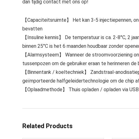
dan tijdig contact met ons op!
【Capaciteitsruimte】 Het kan 3-5 injectiepennen, ong
bevatten
【Insuline kennis】 De temperatuur is ca. 2-8°C, 2 ja
binnen 25°C is het 6 maanden houdbaar zonder opene
【Alarmsysteem】 Wanneer de stroomvoorziening onvol
tussenpozen om de gebruiker eraan te herinneren de ba
【Binnentank / koeltechniek】 Zandstraal-anodisatiepr
geïmporteerde halfgeleidertechnologie om de chip af 
【Oplaadmethode】 Thuis opladen / opladen via USB /
Related Products