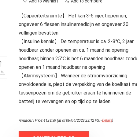
Add to wishlist
Add to compare
【Capaciteitsruimte】 Het kan 3-5 injectiepennen,
ongeveer 6 flessen insulinemedicijn en ongeveer 20
vullingen bevatten
【Insuline kennis】 De temperatuur is ca. 2-8°C, 2 jaar
houdbaar zonder openen en ca. 1 maand na opening
houdbaar; binnen 25°C is het 6 maanden houdbaar zond
openen en 1 maand houdbaar na opening
【Alarmsysteem】 Wanneer de stroomvoorziening
onvoldoende is, piept de verpakking van de koelkast m
tussenpozen om de gebruiker eraan te herinneren de
batterij te vervangen en op tijd op te laden
Amazon.nl Price:
€
128.39
(as of 06/04/2023 22:12 PST-
Details
)