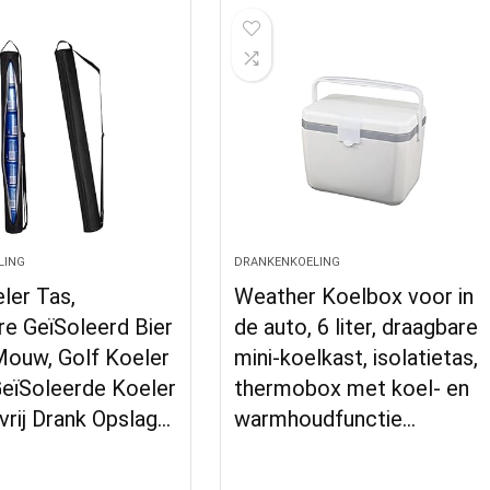
LING
DRANKENKOELING
ler Tas,
Weather Koelbox voor in
e GeïSoleerd Bier
de auto, 6 liter, draagbare
Mouw, Golf Koeler
mini-koelkast, isolatietas,
eïSoleerde Koeler
thermobox met koel- en
vrij Drank Opslag…
warmhoudfunctie…