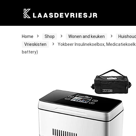
Home
Shop
Wonen and keuken
Huishoud
Vrieskisten
Yokbeer Insulinekoelbox, Medicatiekoelk
battery)