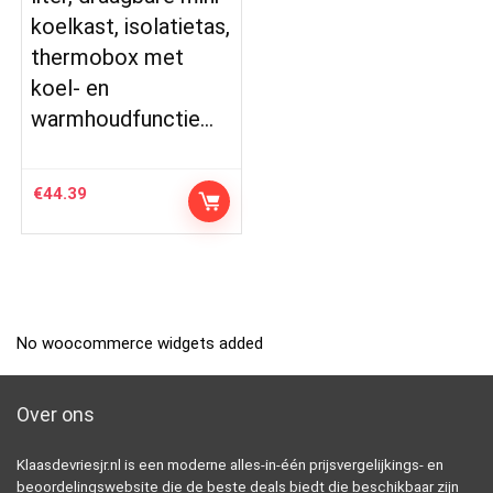
koelkast, isolatietas,
thermobox met
koel- en
warmhoudfunctie…
€
44.39
No woocommerce widgets added
Over ons
Klaasdevriesjr.nl is een moderne alles-in-één prijsvergelijkings- en
beoordelingswebsite die de beste deals biedt die beschikbaar zijn