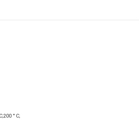
C;200 ° C;