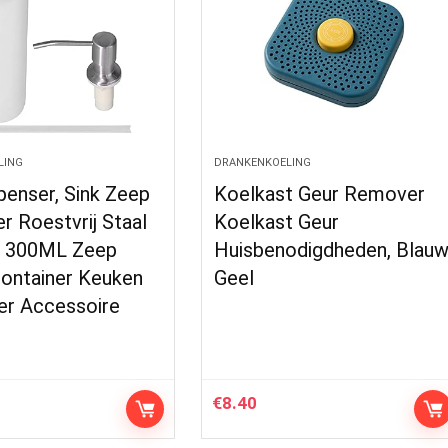
LING
DRANKENKOELING
penser, Sink Zeep
Koelkast Geur Remover
r Roestvrij Staal
Koelkast Geur
 300ML Zeep
Huisbenodigdheden, Blau
Container Keuken
Geel
r Accessoire
€
8.40