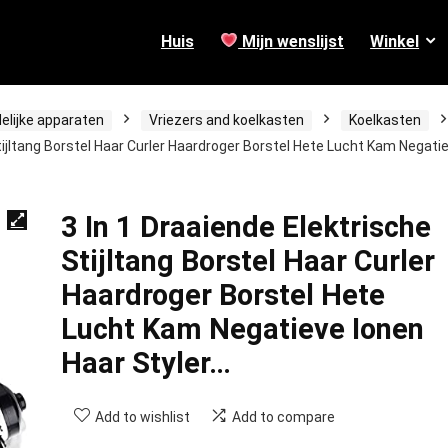
Huis
Mijn wenslijst
Winkel
elijke apparaten
Vriezers and koelkasten
Koelkasten
Stijltang Borstel Haar Curler Haardroger Borstel Hete Lucht Kam Negati
3 In 1 Draaiende Elektrische
Stijltang Borstel Haar Curler
Haardroger Borstel Hete
Lucht Kam Negatieve Ionen
Haar Styler…
Add to wishlist
Add to compare