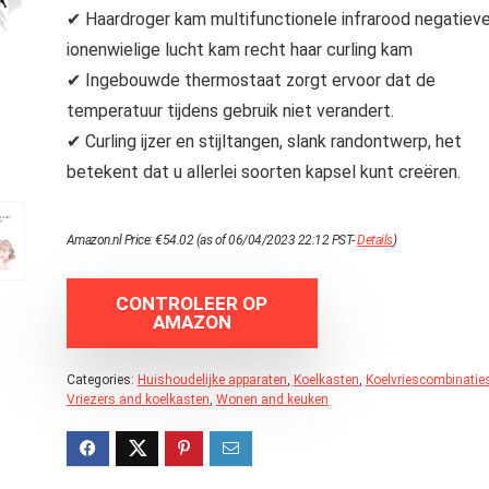
✔ Haardroger kam multifunctionele infrarood negatiev
ionenwielige lucht kam recht haar curling kam
✔ Ingebouwde thermostaat zorgt ervoor dat de
temperatuur tijdens gebruik niet verandert.
✔ Curling ijzer en stijltangen, slank randontwerp, het
betekent dat u allerlei soorten kapsel kunt creëren.
Amazon.nl Price:
€
54.02
(as of 06/04/2023 22:12 PST-
Details
)
CONTROLEER OP
AMAZON
Categories:
Huishoudelijke apparaten
,
Koelkasten
,
Koelvriescombinatie
Vriezers and koelkasten
,
Wonen and keuken