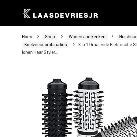
Home
Shop
Wonen and keuken
Huishoud
Koelvriescombinaties
3 In 1 Draaiende Elektrische 
Ionen Haar Styler…